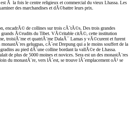
st Ã la fois le centre religieux et commercial du vieux Lhassa. Les
aminer des marchandises et dÃ©battre leurs prix.
n, encadrÃ© de collines sur trois cÃ´tÃ©s. Des trois grandes
 grands Ã©rudits du Tibet. VÃ©ritable citÃ©, cette institution
¨me, troisiÃ¨me et quatriÃ¨me DalaÃ¯ Lamas y vÃ©curent et furent
onastÃ¨res gelugpas, cÂ´est Drepung qui a le moins souffert de la
gradins au pied dÂ´une colline bordant la vallÃ©e de Lhassa.
it de plus de 5000 moines et novices. Sera est un des monastÃ¨res
oin du monastÃ¨re, vers lÂ´est, se trouve lÂ´emplacement oÃ¹ se