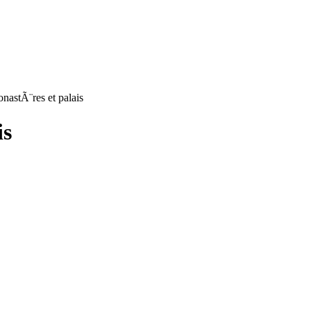
onastÃ¨res et palais
is