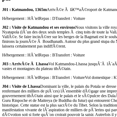
J01 : Katmandou, 1365m
ArrivÃ©e Ã lâ€™aÃ©roport de Katmandou
Hébergement : HÃ´tel
Repas : D
Transfert : Voiture
J02 : Visite de Katmandou et ses environs
Nous visitons la ville r
Nyatapola (lÂ´un des deux seuls temples Ã cinq toits de toute la VallÃ
VallÃ©e. Se faire incinÃ©rer sur les berges de la Bagmati est le souha
finirons la journÃ©e Ã Boudhanath. Autour du plus grand stupa du NÃ
laissera certainement pas indiffÃ©rent.
Hébergement : HÃ´tel
Repas : B
Transfert : Voiture
J03 : ArrivÃ©e Ã Lhassa
Vol Katmandou-Lhassa jusquÂ´Ã lÂ´aÃ©ro
vastes et montagnes du plateau tibÃ©tain.
Hébergement : HÃ´tel
Repas : B
Transfert : Voiture
Vol domestique :
J04 : Visite de Lhassa
Dominant la ville, le palais du Potala se dr
renfermant des milliers de piÃ¨ces) lÂ´ensemble dÃ©gage une impr
gouvernement tibÃ©tain ainsi que le palais et le sÃ©pulcre des Dala
Guru Rinpoche et de Maitreya (le Buddha du futur) qui entourent Che
historique. Cette statue est la plus sacrÃ©e du Tibet. Selon la tradit
manifestation vivante de lÂ´aspiration de milliers de pÃ¨lerins qui p
dÃ©votion soit si forte quÂ´on croirait pouvoir la saisir. Autrefois il