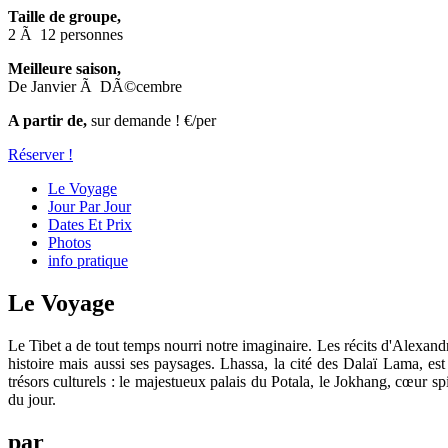
Taille de groupe,
2 Ã 12 personnes
Meilleure saison,
De Janvier Ã DÃ©cembre
A partir de,
sur demande ! €/per
Réserver !
Le Voyage
Jour Par Jour
Dates Et Prix
Photos
info pratique
Le Voyage
Le Tibet a de tout temps nourri notre imaginaire. Les récits d'Alexandr
histoire mais aussi ses paysages. Lhassa, la cité des Dalaï Lama, es
trésors culturels : le majestueux palais du Potala, le Jokhang, cœur s
du jour.
par