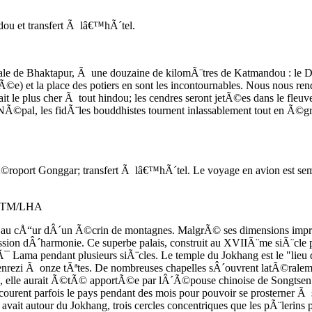
 et transfert Ã lâ€™hÃ´tel.
oyale de Bhaktapur, Ã une douzaine de kilomÃ¨tres de Katmandou : le D
©e) et la place des potiers en sont les incontournables. Nous nous rend
it le plus cher Ã tout hindou; les cendres seront jetÃ©es dans le fleuv
©pal, les fidÃ¨les bouddhistes tournent inlassablement tout en Ã©gre
port Gonggar; transfert Ã lâ€™hÃ´tel. Le voyage en avion est semb
 KTM/LHA
esse au cÅ“ur dÂ´un Ã©crin de montagnes. MalgrÃ© ses dimensions impr
ession dÂ´harmonie. Ce superbe palais, construit au XVIIÃ¨me siÃ¨c
Ã¯ Lama pendant plusieurs siÃ¨cles. Le temple du Jokhang est le "lieu
nrezi Ã onze tÃªtes. De nombreuses chapelles sÂ´ouvrent latÃ©ralement
ion, elle aurait Ã©tÃ© apportÃ©e par lÂ´Ã©pouse chinoise de Songtsen Ga
arcourent parfois le pays pendant des mois pour pouvoir se prosterner 
 y avait autour du Jokhang, trois cercles concentriques que les pÃ¨lerins