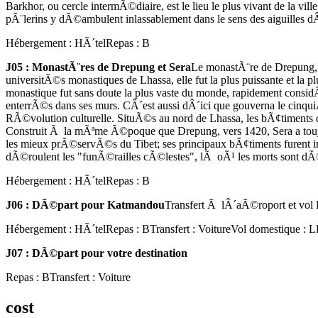
Barkhor, ou cercle intermÃ©diaire, est le lieu le plus vivant de la 
pÃ¨lerins y dÃ©ambulent inlassablement dans le sens des aiguilles 
Hébergement : HÃ´tel
Repas : B
J05 : MonastÃ¨res de Drepung et Sera
Le monastÃ¨re de Drepung, l
universitÃ©s monastiques de Lhassa, elle fut la plus puissante et la
monastique fut sans doute la plus vaste du monde, rapidement cons
enterrÃ©s dans ses murs. CÂ´est aussi dÂ´ici que gouverna le cinq
RÃ©volution culturelle. SituÃ©s au nord de Lhassa, les bÃ¢timents 
Construit Ã la mÃªme Ã©poque que Drepung, vers 1420, Sera a toujo
les mieux prÃ©servÃ©s du Tibet; ses principaux bÃ¢timents furent 
dÃ©roulent les "funÃ©railles cÃ©lestes", lÃ oÃ¹ les morts sont d
Hébergement : HÃ´tel
Repas : B
J06 : DÃ©part pour Katmandou
Transfert Ã lÂ´aÃ©roport et vol
Hébergement : HÃ´tel
Repas : B
Transfert : Voiture
Vol domestique :
J07 : DÃ©part pour votre destination
Repas : B
Transfert : Voiture
cost