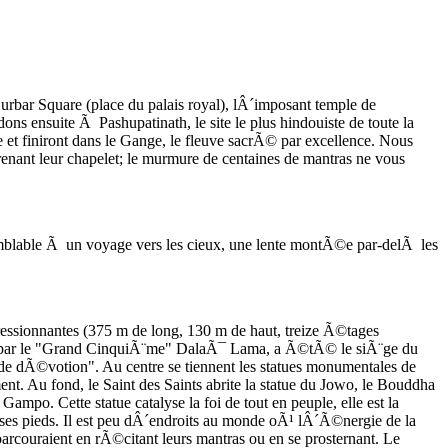
urbar Square (place du palais royal), lÂ´imposant temple de
ons ensuite Ã Pashupatinath, le site le plus hindouiste de toute la
e et finiront dans le Gange, le fleuve sacrÃ© par excellence. Nous
nant leur chapelet; le murmure de centaines de mantras ne vous
lable Ã un voyage vers les cieux, une lente montÃ©e par-delÃ les
essionnantes (375 m de long, 130 m de haut, treize Ã©tages
le par le "Grand CinquiÃ¨me" DalaÃ¯ Lama, a Ã©tÃ© le siÃ¨ge du
 de dÃ©votion". Au centre se tiennent les statues monumentales de
. Au fond, le Saint des Saints abrite la statue du Jowo, le Bouddha
mpo. Cette statue catalyse la foi de tout en peuple, elle est la
Ã ses pieds. Il est peu dÂ´endroits au monde oÃ¹ lÂ´Ã©nergie de la
 parcouraient en rÃ©citant leurs mantras ou en se prosternant. Le