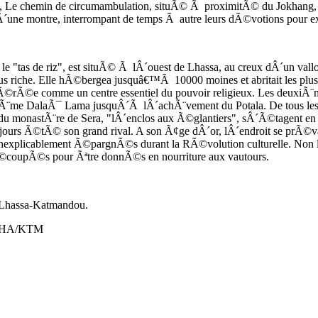
ville, Le chemin de circumambulation, situÃ© Ã proximitÃ© du Jokhang, e
dÂ´une montre, interrompant de temps Ã autre leurs dÃ©votions pour ex
e "tas de riz", est situÃ© Ã lÂ´ouest de Lhassa, au creux dÂ´un vallo
 plus riche. Elle hÃ©bergea jusquâ€™Ã 10000 moines et abritait les plus
idÃ©rÃ©e comme un centre essentiel du pouvoir religieux. Les deuxiÃ
uiÃ¨me DalaÃ¯ Lama jusquÂ´Ã lÂ´achÃ¨vement du Potala. De tous les m
du monastÃ¨re de Sera, "lÂ´enclos aux Ã©glantiers", sÂ´Ã©tagent en 
urs Ã©tÃ© son grand rival. A son Ã¢ge dÂ´or, lÂ´endroit se prÃ©vala
inexplicablement Ã©pargnÃ©s durant la RÃ©volution culturelle. Non l
Ã©coupÃ©s pour Ãªtre donnÃ©s en nourriture aux vautours.
 Lhassa-Katmandou.
 LHA/KTM