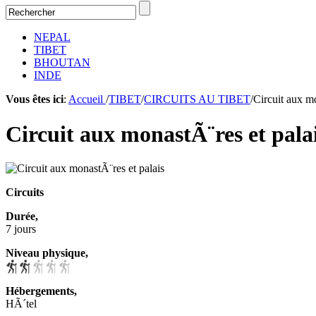
NEPAL
TIBET
BHOUTAN
INDE
Vous êtes ici
:
Accueil
/
TIBET
/
CIRCUITS AU TIBET
/Circuit aux m
Circuit aux monastÃ¨res et pala
Circuits
Durée,
7 jours
Niveau physique,
Hébergements,
HÃ´tel