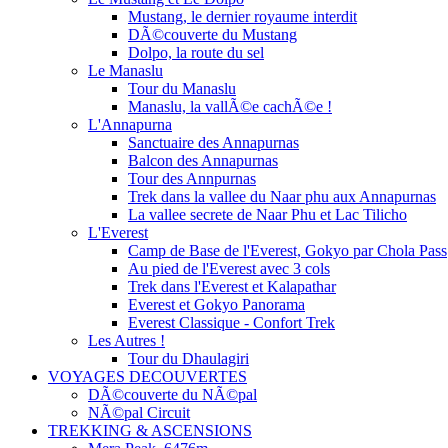
Mustang, le dernier royaume interdit
DÃ©couverte du Mustang
Dolpo, la route du sel
Le Manaslu
Tour du Manaslu
Manaslu, la vallÃ©e cachÃ©e !
L'Annapurna
Sanctuaire des Annapurnas
Balcon des Annapurnas
Tour des Annpurnas
Trek dans la vallee du Naar phu aux Annapurnas
La vallee secrete de Naar Phu et Lac Tilicho
L'Everest
Camp de Base de l'Everest, Gokyo par Chola Pass
Au pied de l'Everest avec 3 cols
Trek dans l'Everest et Kalapathar
Everest et Gokyo Panorama
Everest Classique - Confort Trek
Les Autres !
Tour du Dhaulagiri
VOYAGES DECOUVERTES
DÃ©couverte du NÃ©pal
NÃ©pal Circuit
TREKKING & ASCENSIONS