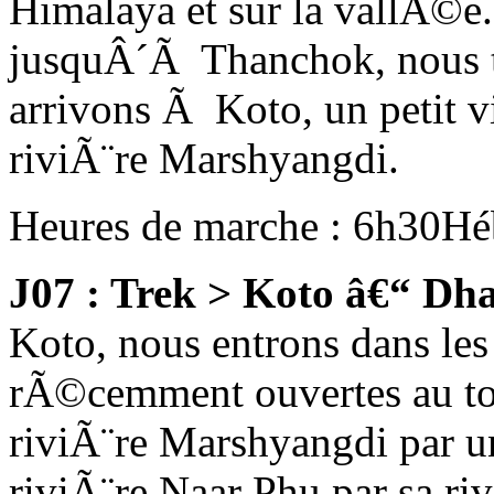
Himalaya et sur la vallÃ©e.
jusquÂ´Ã Thanchok, nous tr
arrivons Ã Koto, un petit v
riviÃ¨re Marshyangdi.
Heures de marche : 6h30
Hé
J07 : Trek > Koto â€“ D
Koto, nous entrons dans le
rÃ©cemment ouvertes au tou
riviÃ¨re Marshyangdi par u
riviÃ¨re Naar Phu par sa rive