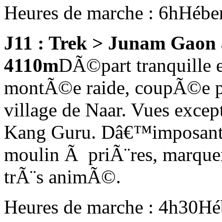
Heures de marche : 6h
Hébe
J11 : Trek > Junam Gaon
4110m
DÃ©part tranquille e
montÃ©e raide, coupÃ©e p
village de Naar. Vues except
Kang Guru. Dâ€™imposants
moulin Ã priÃ¨res, marque
trÃ¨s animÃ©.
Heures de marche : 4h30
Hé