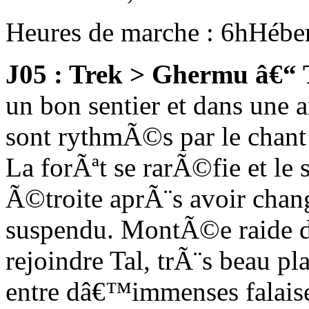
Heures de marche : 6h
Hébe
J05 : Trek > Ghermu â€“ 
un bon sentier et dans une a
sont rythmÃ©s par le chant 
La forÃªt se rarÃ©fie et le
Ã©troite aprÃ¨s avoir chan
suspendu. MontÃ©e raide d
rejoindre Tal, trÃ¨s beau p
entre dâ€™immenses falaises