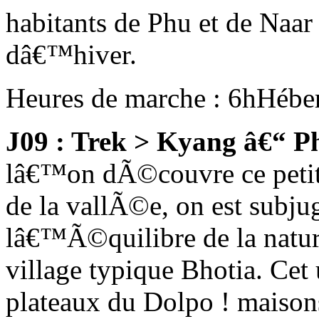
habitants de Phu et de Naar
dâ€™hiver.
Heures de marche : 6h
Hébe
J09 : Trek > Kyang â€“ 
lâ€™on dÃ©couvre ce petit
de la vallÃ©e, on est subj
lâ€™Ã©quilibre de la natur
village typique Bhotia. Cet 
plateaux du Dolpo ! maisons