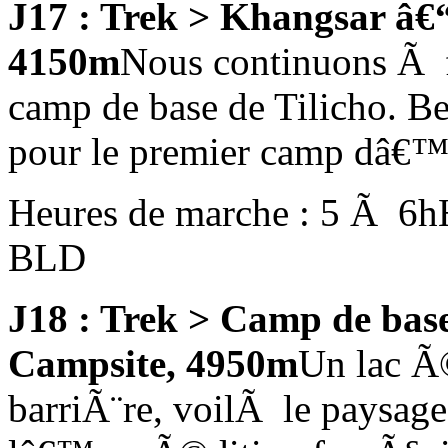
J17 : Trek > Khangsar â€
4150m
Nous continuons Ã 
camp de base de Tilicho. B
pour le premier camp dâ€™a
Heures de marche : 5 Ã 6h
BLD
J18 : Trek > Camp de base
Campsite, 4950m
Un lac Ã
barriÃ¨re, voilÃ le paysag