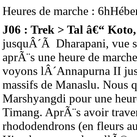
Heures de marche : 6h
Hébe
J06 : Trek > Tal â€“ Koto
jusquÂ´Ã Dharapani, vue su
aprÃ¨s une heure de march
voyons lÂ´Annapurna II ju
massifs de Manaslu. Nous qu
Marshyangdi pour une heur
Timang. AprÃ¨s avoir trave
rhododendrons (en fleurs au