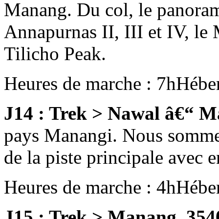
Manang. Du col, le panorama
Annapurnas II, III et IV, le
Tilicho Peak.
Heures de marche : 7h
Hébe
J14 : Trek > Nawal â€“ 
pays Manangi. Nous sommes 
de la piste principale avec 
Heures de marche : 4h
Hébe
J15 : Trek > Manang, 35