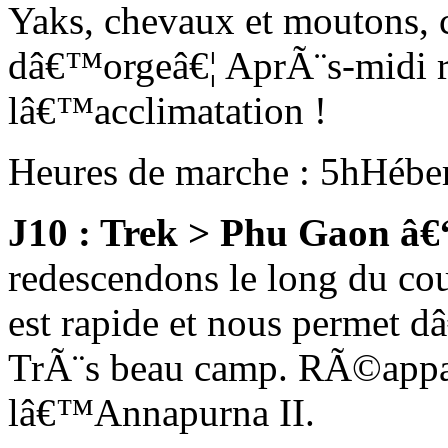
Yaks, chevaux et moutons, c
dâ€™orgeâ€¦ AprÃ¨s-midi 
lâ€™acclimatation !
Heures de marche : 5h
Hébe
J10 : Trek > Phu Gaon â
redescendons le long du cou
est rapide et nous permet d
TrÃ¨s beau camp. RÃ©appar
lâ€™Annapurna II.