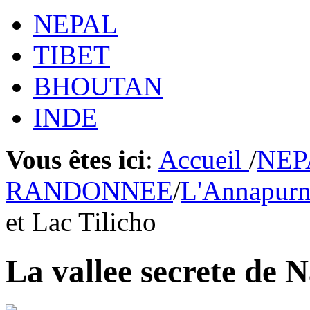
NEPAL
TIBET
BHOUTAN
INDE
Vous êtes ici
:
Accueil
/
NEP
RANDONNEE
/
L'Annapur
et Lac Tilicho
La vallee secrete de 