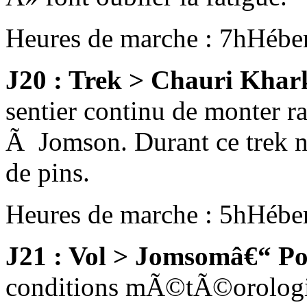
Heures de marche : 7h
Hébe
J20 : Trek > Chauri Kha
sentier continu de monter
Ã Jomson. Durant ce trek no
de pins.
Heures de marche : 5h
Hébe
J21 : Vol > Jomsomâ€“ Po
conditions mÃ©tÃ©orologiqu