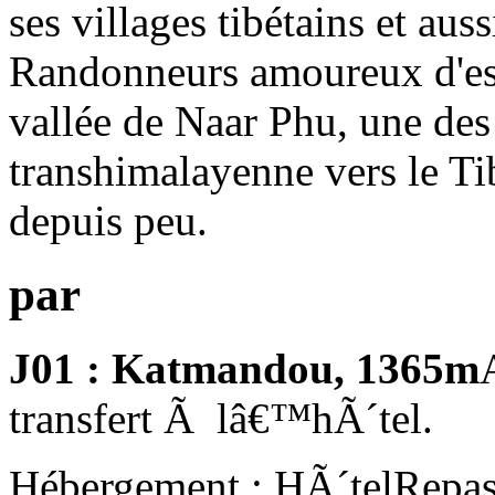
ses villages tibétains et aus
Randonneurs amoureux d'esp
vallée de Naar Phu, une de
transhimalayenne vers le Ti
depuis peu.
par
J01 : Katmandou, 1365m
transfert Ã lâ€™hÃ´tel.
Hébergement : HÃ´tel
Repas