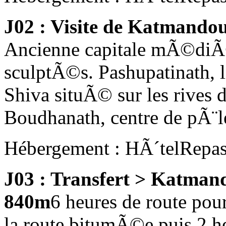
J02 : Visite de Katmandou
Ancienne capitale mÃ©diÃ
sculptÃ©s. Pashupatinath
Shiva situÃ© sur les rives d
Boudhanath, centre de pÃ¨l
Hébergement : HÃ´tel
Repas
J03 : Transfert > Katman
840m
6 heures de route pou
la route bitumÃ©e puis 2 h