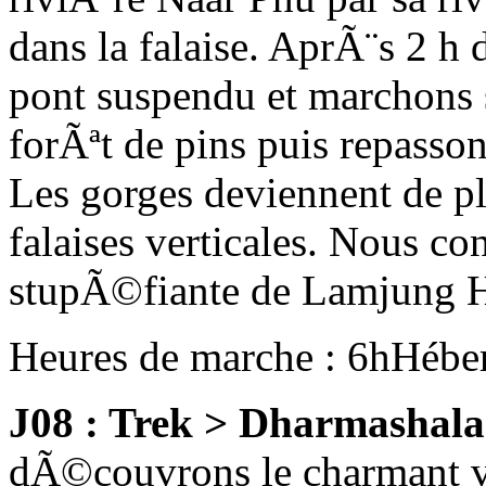
dans la falaise. AprÃ¨s 2 h
pont suspendu et marchons 
forÃªt de pins puis repasson
Les gorges deviennent de pl
falaises verticales. Nous c
stupÃ©fiante de Lamjung H
Heures de marche : 6h
Hébe
J08 : Trek > Dharmashal
dÃ©couvrons le charmant v