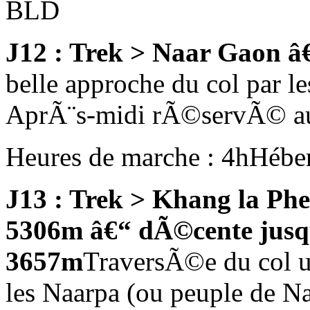
BLD
J12 : Trek > Naar Gaon â
belle approche du col par l
AprÃ¨s-midi rÃ©servÃ© au 
Heures de marche : 4h
Hébe
J13 : Trek > Khang la Phe
5306m â€“ dÃ©cente jus
3657m
TraversÃ©e du col u
les Naarpa (ou peuple de N