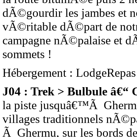
dÃ©gourdir les jambes et 
vÃ©ritable dÃ©part de notr
campagne nÃ©palaise et dÃ
sommets !
Hébergement : Lodge
Repas
J04 : Trek > Bulbule â€“
la piste jusquâ€™Ã Ghermu.
villages traditionnels nÃ©p
Ã Ghermu, sur les bords de