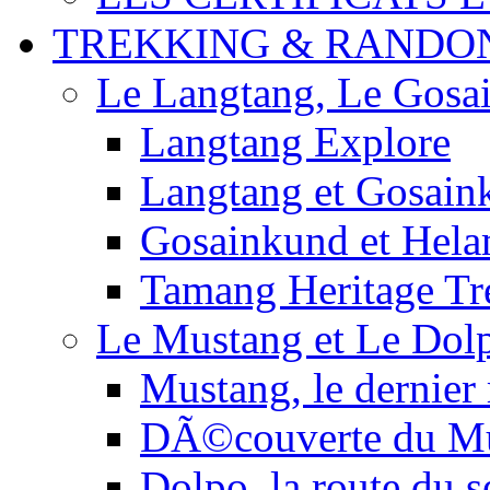
TREKKING & RANDO
Le Langtang, Le Gosa
Langtang Explore
Langtang et Gosain
Gosainkund et Hel
Tamang Heritage Tr
Le Mustang et Le Dol
Mustang, le dernier
DÃ©couverte du M
Dolpo, la route du s