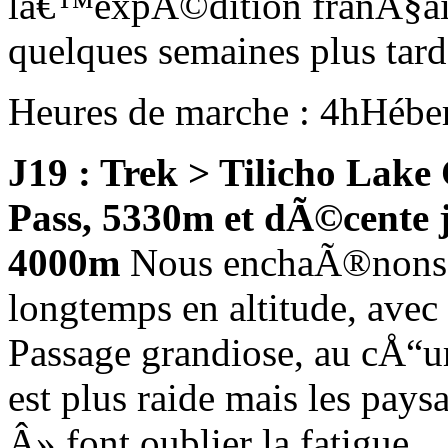
lâ€™expÃ©dition franÃ§ai
quelques semaines plus tard
Heures de marche : 4h
Hébe
J19 : Trek > Tilicho Lak
Pass, 5330m et dÃ©cent
4000m
Nous enchaÃ®nons d
longtemps en altitude, ave
Passage grandiose, au cÅ“u
est plus raide mais les pay
Â» font oublier la fatigue.