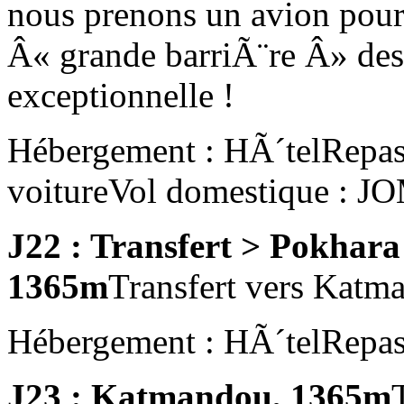
nous prenons un avion pour 
Â« grande barriÃ¨re Â» des
exceptionnelle !
Hébergement : HÃ´tel
Repas
voiture
Vol domestique : 
J22 : Transfert > Pokhar
1365m
Transfert vers Katma
Hébergement : HÃ´tel
Repas
J23 : Katmandou, 1365m