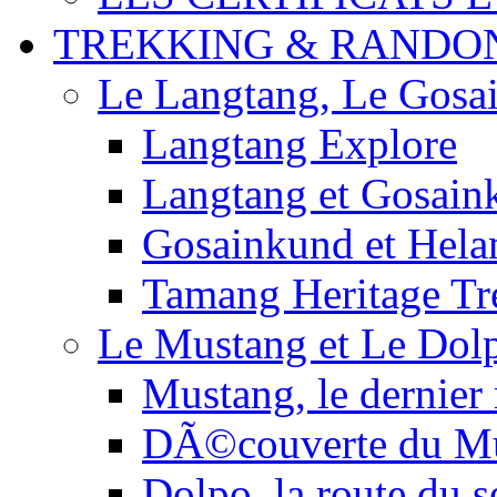
TREKKING & RANDO
Le Langtang, Le Gosa
Langtang Explore
Langtang et Gosain
Gosainkund et Hel
Tamang Heritage Tr
Le Mustang et Le Dol
Mustang, le dernier
DÃ©couverte du M
Dolpo, la route du s