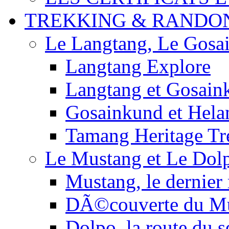
TREKKING & RANDO
Le Langtang, Le Gosa
Langtang Explore
Langtang et Gosain
Gosainkund et Hel
Tamang Heritage Tr
Le Mustang et Le Dol
Mustang, le dernier
DÃ©couverte du M
Dolpo, la route du s