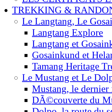
TREKKING & RANDO
Le Langtang, Le Gosa
Langtang Explore
Langtang et Gosain
Gosainkund et Hel
Tamang Heritage Tr
Le Mustang et Le Dol
Mustang, le dernier
DÃ©couverte du M
Dolpo, la route du s