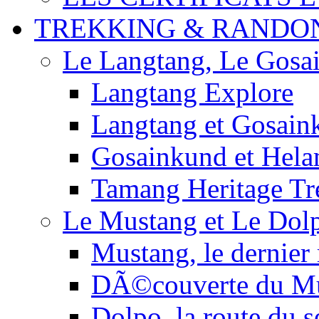
TREKKING & RANDO
Le Langtang, Le Gosa
Langtang Explore
Langtang et Gosain
Gosainkund et Hel
Tamang Heritage Tr
Le Mustang et Le Dol
Mustang, le dernier
DÃ©couverte du M
Dolpo, la route du s