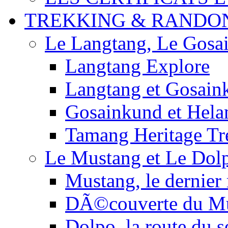
TREKKING & RANDO
Le Langtang, Le Gosa
Langtang Explore
Langtang et Gosain
Gosainkund et Hel
Tamang Heritage Tr
Le Mustang et Le Dol
Mustang, le dernier
DÃ©couverte du M
Dolpo, la route du s