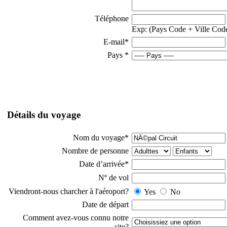
Téléphone
Exp: (Pays Code + Ville Co
E-mail
*
Pays
*
Détails du voyage
Nom du voyage
*
Nombre de personne
Date d’arrivée
*
Nº de vol
Viendront-nous charcher à l'aéroport?
Yes
No
Date de départ
Comment avez-vous connu notre
site?