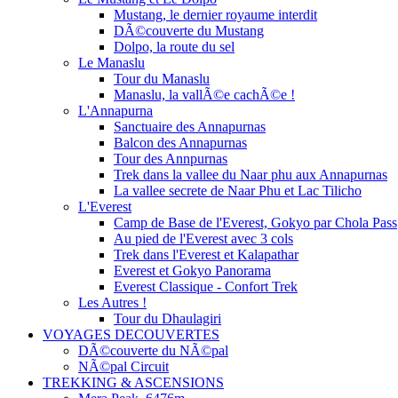
Mustang, le dernier royaume interdit
DÃ©couverte du Mustang
Dolpo, la route du sel
Le Manaslu
Tour du Manaslu
Manaslu, la vallÃ©e cachÃ©e !
L'Annapurna
Sanctuaire des Annapurnas
Balcon des Annapurnas
Tour des Annpurnas
Trek dans la vallee du Naar phu aux Annapurnas
La vallee secrete de Naar Phu et Lac Tilicho
L'Everest
Camp de Base de l'Everest, Gokyo par Chola Pass
Au pied de l'Everest avec 3 cols
Trek dans l'Everest et Kalapathar
Everest et Gokyo Panorama
Everest Classique - Confort Trek
Les Autres !
Tour du Dhaulagiri
VOYAGES DECOUVERTES
DÃ©couverte du NÃ©pal
NÃ©pal Circuit
TREKKING & ASCENSIONS