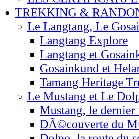
TREKKING & RANDO
Le Langtang, Le Gosa
Langtang Explore
Langtang et Gosain
Gosainkund et Hel
Tamang Heritage Tr
Le Mustang et Le Dol
Mustang, le dernier
DÃ©couverte du M
Dolpo, la route du s